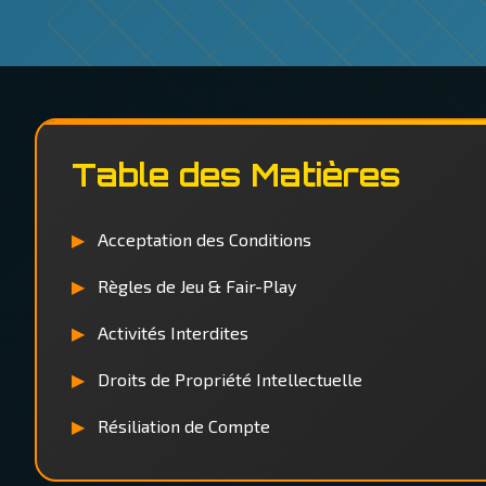
Table des Matières
Acceptation des Conditions
Règles de Jeu & Fair-Play
Activités Interdites
Droits de Propriété Intellectuelle
Résiliation de Compte