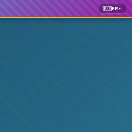
🇫🇷
FR
▼