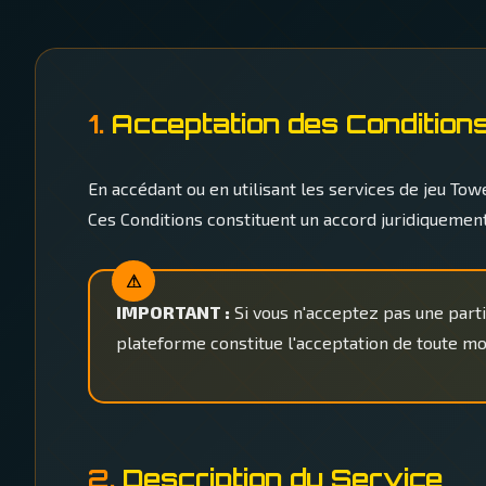
Acceptation des Condition
En accédant ou en utilisant les services de jeu Tow
Ces Conditions constituent un accord juridiquement c
IMPORTANT :
Si vous n'acceptez pas une parti
plateforme constitue l'acceptation de toute mod
Description du Service