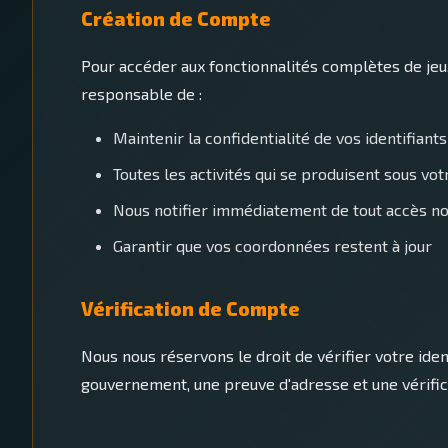
Création de Compte
Pour accéder aux fonctionnalités complètes de jeu
responsable de :
Maintenir la confidentialité de vos identifian
Toutes les activités qui se produisent sous vo
Nous notifier immédiatement de tout accès no
Garantir que vos coordonnées restent à jour
Vérification de Compte
Nous nous réservons le droit de vérifier votre ide
gouvernement, une preuve d'adresse et une vérifi