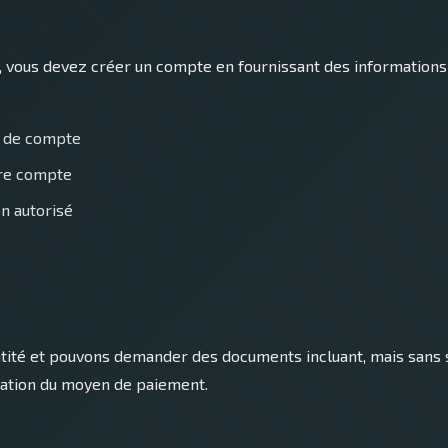
, vous devez créer un compte en fournissant des informations 
ts de compte
tre compte
n autorisé
ntité et pouvons demander des documents incluant, mais sans s'
cation du moyen de paiement.