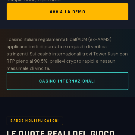
AVVIA LA DEMO
I casinò italiani regolamentati dall'ADM (ex-AAMS)
applicano limiti di puntata e requisiti di verifica
stringenti. Sui casinò internazionali trovi Tower Rush con
RTP pieno al 98,5%, prelievi crypto rapidi e nessun
massimale di vincita.
CASINÒ INTERNAZIONALI
BADGE MOLTIPLICATORI
LE QUOTE REALI DEL GIOCO