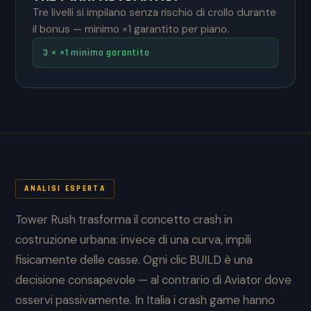
Tre livelli si impilano senza rischio di crollo durante
il bonus — minimo ×1 garantito per piano.
3 × ×1 minimo garantito
ANALISI ESPERTA
Tower Rush trasforma il concetto crash in
costruzione urbana: invece di una curva, impili
fisicamente delle casse. Ogni clic BUILD è una
decisione consapevole — al contrario di Aviator dove
osservi passivamente. In Italia i crash game hanno