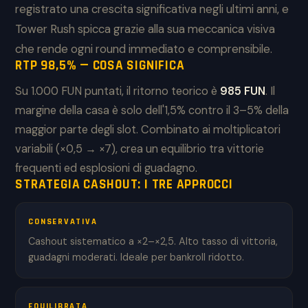
registrato una crescita significativa negli ultimi anni, e
Tower Rush spicca grazie alla sua meccanica visiva
che rende ogni round immediato e comprensibile.
RTP 98,5% — COSA SIGNIFICA
Su 1.000 FUN puntati, il ritorno teorico è
985 FUN
. Il
margine della casa è solo dell'1,5% contro il 3–5% della
maggior parte degli slot. Combinato ai moltiplicatori
variabili (×0,5 → ×7), crea un equilibrio tra vittorie
frequenti ed esplosioni di guadagno.
STRATEGIA CASHOUT: I TRE APPROCCI
CONSERVATIVA
Cashout sistematico a ×2–×2,5. Alto tasso di vittoria,
guadagni moderati. Ideale per bankroll ridotto.
EQUILIBRATA