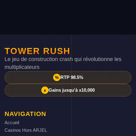
TOWER RUSH
Le jeu de construction crash qui révolutionne les
multiplicateurs
RTP 98.5%
%
Gains jusqu'à x10,000
x
NAVIGATION
Accueil
Casinos Hors ARJEL