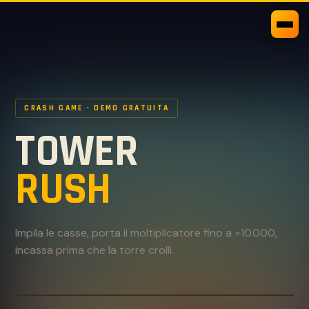
CRASH GAME · DEMO GRATUITA
TOWER
RUSH
Impila le casse, porta il moltiplicatore fino a ×10.000,
incassa prima che la torre crolli.
/images/tower-rush-interface-jeu.png