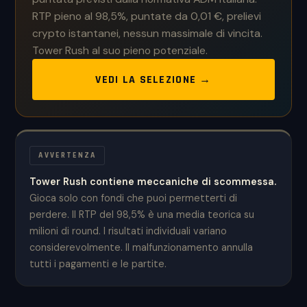
RTP pieno al 98,5%, puntate da 0,01 €, prelievi
crypto istantanei, nessun massimale di vincita.
Tower Rush al suo pieno potenziale.
VEDI LA SELEZIONE →
AVVERTENZA
Tower Rush contiene meccaniche di scommessa.
Gioca solo con fondi che puoi permetterti di
perdere. Il RTP del 98,5% è una media teorica su
milioni di round. I risultati individuali variano
considerevolmente. Il malfunzionamento annulla
tutti i pagamenti e le partite.