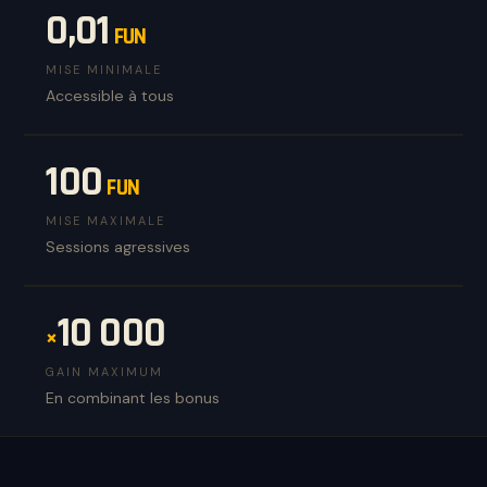
0,01
FUN
MISE MINIMALE
Accessible à tous
100
FUN
MISE MAXIMALE
Sessions agressives
10 000
×
GAIN MAXIMUM
En combinant les bonus