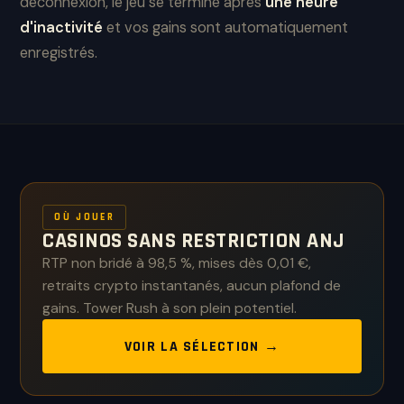
déconnexion, le jeu se termine après
une heure
d'inactivité
et vos gains sont automatiquement
enregistrés.
OÙ JOUER
CASINOS SANS RESTRICTION ANJ
RTP non bridé à 98,5 %, mises dès 0,01 €,
retraits crypto instantanés, aucun plafond de
gains. Tower Rush à son plein potentiel.
VOIR LA SÉLECTION →