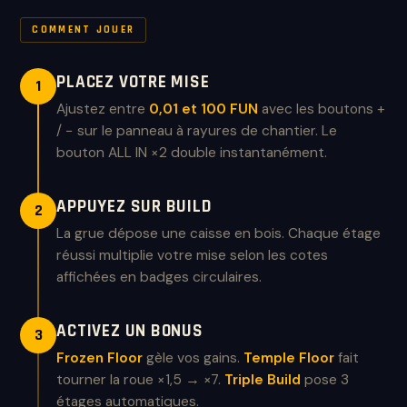
COMMENT JOUER
PLACEZ VOTRE MISE
1
Ajustez entre
0,01 et 100 FUN
avec les boutons +
/ − sur le panneau à rayures de chantier. Le
bouton ALL IN ×2 double instantanément.
APPUYEZ SUR BUILD
2
La grue dépose une caisse en bois. Chaque étage
réussi multiplie votre mise selon les cotes
affichées en badges circulaires.
ACTIVEZ UN BONUS
3
Frozen Floor
gèle vos gains.
Temple Floor
fait
tourner la roue ×1,5 → ×7.
Triple Build
pose 3
étages automatiques.