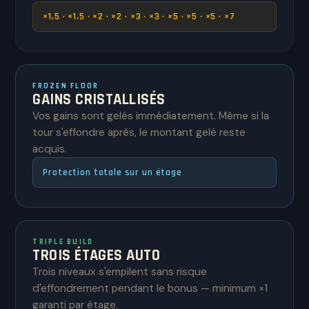
×1,5 · ×1,5 · ×2 · ×2 · ×3 · ×3 · ×5 · ×5 · ×5 · ×7
/images/tower-rush-frozen-floor-protection.png
FROZEN FLOOR
GAINS CRISTALLISÉS
Vos gains sont gelés immédiatement. Même si la
tour s'effondre après, le montant gelé reste
acquis.
Protection totale sur un étage
/images/tower-rush-triple-build-bonus.png
TRIPLE BUILD
TROIS ÉTAGES AUTO
Trois niveaux s'empilent sans risque
d'effondrement pendant le bonus — minimum ×1
garanti par étage.