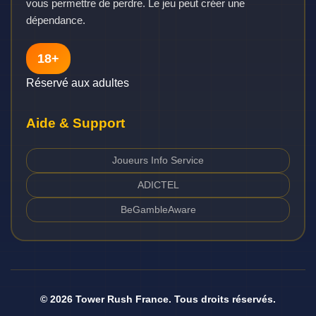
vous permettre de perdre. Le jeu peut créer une
dépendance.
18+
Réservé aux adultes
Aide & Support
Joueurs Info Service
ADICTEL
BeGambleAware
© 2026 Tower Rush France. Tous droits réservés.