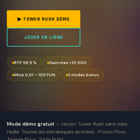
▶ TOWER RUSH DÉMO
JOUER EN LIGNE
RTP 98,5 %
Gain max ×10 000
Mise 0,01 – 100 FUN
3 modes bonus
Mode démo gratuit
— testez Tower Rush sans mise
réelle. Toutes les mécaniques activées : Frozen Floor,
Temple Floor, Triple Build.