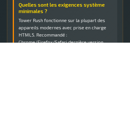
Quelles sont les exigences système
minimales ?
Tower Rush fonctionne sur la plupart des
appareils modernes avec prise en charge
HTML5. Recommandé :
Chrome/Firefox/Safari dernière version,
connexion Internet stable (1 Mbps+) et
JavaScript activé. Appareils mobiles iOS 12+
ou Android 8+.
Comment obtenir de l'aide concernant
le jeu responsable ?
Visitez notre page Jeu Responsable pour
des ressources complètes, ou contactez-
nous directement pour une assistance
confidentielle concernant la définition de